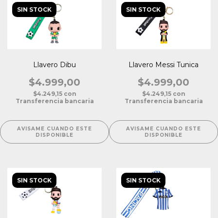
SIN STOCK
SIN STOCK
Llavero Dibu
Llavero Messi Tunica
$4.999,00
$4.999,00
$4.249,15
con
$4.249,15
con
Transferencia bancaria
Transferencia bancaria
AVISAME CUANDO ESTE
AVISAME CUANDO ESTE
DISPONIBLE
DISPONIBLE
SIN STOCK
SIN STOCK