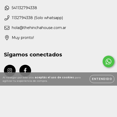
541132794338
1132794338 (Solo whatsapp)
hola@thehinchahouse.com.ar
Muy pronto!
Sigamos conectados
Al navegar por este sitio
aceptás el uso de cookies
para
ENTENDIDO
agilizar tu experiencia de compra.
Copyright The Hincha House - 2026. Todos los derechos reservados.
Defensa de las y los consumidores. Para reclamos
ingresá acá.
/
Botón de arrepentimiento