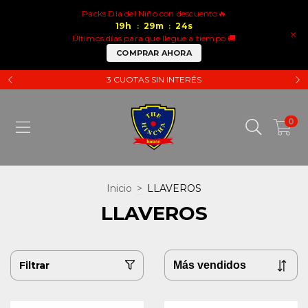
Packs Dia del Niño con descuento🔥
19
h
29
m
24
s
:
:
×
Últimos días para que llegue a tiempo 🚚
COMPRAR AHORA
3 CUOTAS SIN INTERÉS
0
Inicio
>
LLAVEROS
LLAVEROS
Filtrar