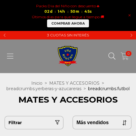
Packs Dia del Niño con descuento🔥
02
d
14
h
50
m
44
s
:
:
:
×
Últimos días para que llegue a tiempo 🚚
COMPRAR AHORA
3 CUOTAS SIN INTERÉS
0
Inicio
>
MATES Y ACCESORIOS
>
breadcrumbs.yerberas-y-azucareras
>
breadcrumbs.futbol
MATES Y ACCESORIOS
Filtrar