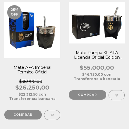
25
%
OFF
Mate Pampa XL AFA
Licencia Oficial Edicion
Limitada
$55.000,00
Mate AFA Imperial
Termico Oficial
$46.750,00
con
Transferencia bancaria
$35.000,00
$26.250,00
$22.312,50
con
Transferencia bancaria