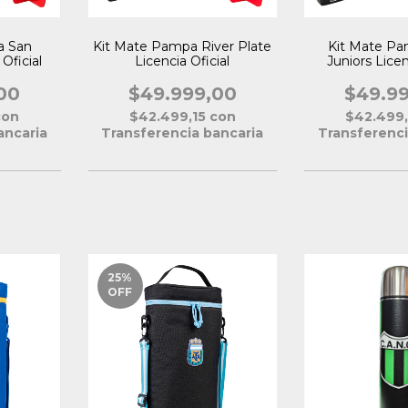
a San
Kit Mate Pampa River Plate
Kit Mate P
Oficial
Licencia Oficial
Juniors Licen
00
$49.999,00
$49.9
con
$42.499,15
con
$42.499
ancaria
Transferencia bancaria
Transferenci
25
%
OFF