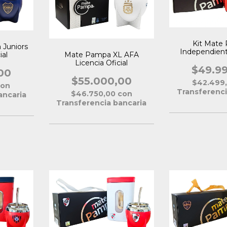
Kit Mate
Juniors
Independient
ial
Mate Pampa XL AFA
Ofici
Licencia Oficial
$49.9
00
$55.000,00
$42.499
con
Transferenci
$46.750,00
con
ancaria
Transferencia bancaria