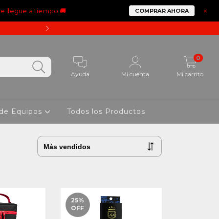
ue llegue a tiempo 🚚
×
COMPRAR AHORA
15% OFF PAGANDO CON 
0
Ayuda
Mi cuenta
Mi carrito
 de Equipos
Todos los Productos
25
%
OFF