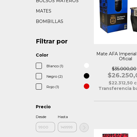
BOLSOS MATEROS
MATES
BOMBILLAS
Filtrar por
Mate AFA Imperial
Color
Oficial
Blanco (1)
$35.000,00
$26.250,
Negro (2)
$22.312,50
c
Rojo (1)
Transferencia b
Precio
Desde
Hasta