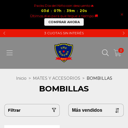
Packs Dia del Niño con descuento🔥
03
d
07
h
39
m
20
s
:
:
:
×
Últimos días para que llegue a tiempo 🚚
COMPRAR AHORA
3 CUOTAS SIN INTERÉS
0
Inicio
>
MATES Y ACCESORIOS
>
BOMBILLAS
BOMBILLAS
Filtrar