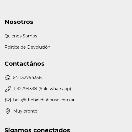
Nosotros
Quienes Somos
Política de Devolución
Contactános
541132794338
1132794338 (Solo whatsapp)
hola@thehinchahouse.com.ar
Muy pronto!
Sigamos conectados