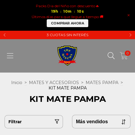
Packs Dia del Niño con descuento🔥
19
h
10
m
10
s
:
:
×
Últimos días para que llegue a tiempo 🚚
COMPRAR AHORA
3 CUOTAS SIN INTERÉS
0
Inicio
>
MATES Y ACCESORIOS
>
MATES PAMPA
>
KIT MATE PAMPA
KIT MATE PAMPA
Filtrar