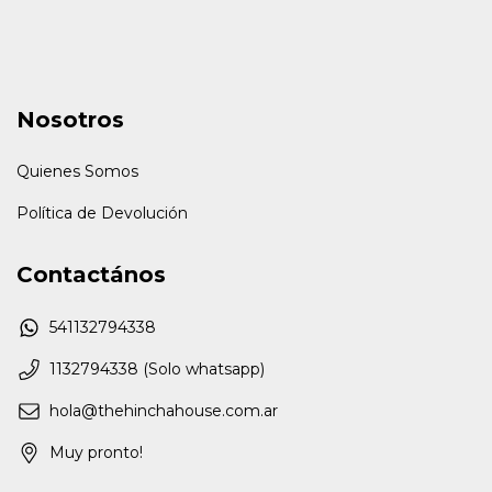
Nosotros
Quienes Somos
Política de Devolución
Contactános
541132794338
1132794338 (Solo whatsapp)
hola@thehinchahouse.com.ar
Muy pronto!