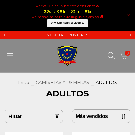
Packs Dia del Niño con descuento🔥
03
d
00
h
59
m
01
s
:
:
:
×
Últimos días para que llegue a tiempo 🚚
COMPRAR AHORA
3 CUOTAS SIN INTERÉS
0
Inicio
>
CAMISETAS Y REMERAS
>
ADULTOS
ADULTOS
Filtrar