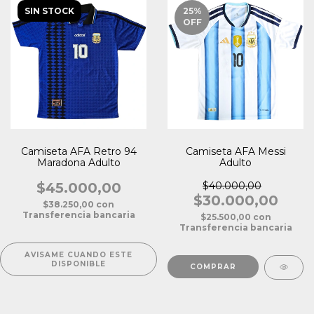
SIN STOCK
25
%
OFF
Camiseta AFA Retro 94
Camiseta AFA Messi
Maradona Adulto
Adulto
$45.000,00
$40.000,00
$30.000,00
$38.250,00
con
Transferencia bancaria
$25.500,00
con
Transferencia bancaria
AVISAME CUANDO ESTE
DISPONIBLE
COMPRAR