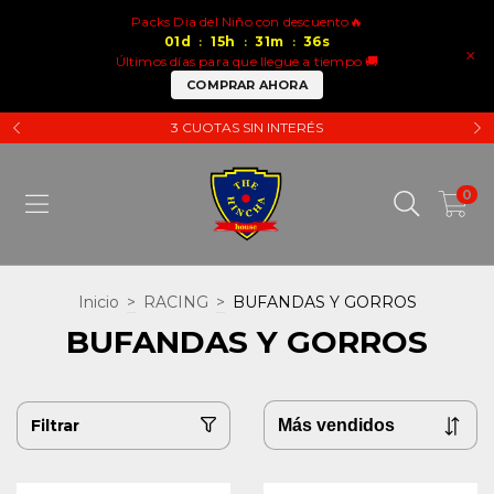
Packs Dia del Niño con descuento🔥
01
d
15
h
31
m
36
s
:
:
:
×
Últimos días para que llegue a tiempo 🚚
COMPRAR AHORA
3 CUOTAS SIN INTERÉS
0
Inicio
>
RACING
>
BUFANDAS Y GORROS
BUFANDAS Y GORROS
Filtrar