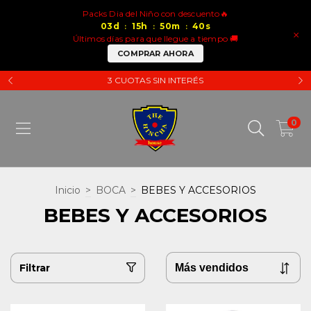
Packs Dia del Niño con descuento🔥
03
d
15
h
50
m
40
s
:
:
:
×
Últimos días para que llegue a tiempo 🚚
COMPRAR AHORA
3 CUOTAS SIN INTERÉS
0
Inicio
>
BOCA
>
BEBES Y ACCESORIOS
BEBES Y ACCESORIOS
Filtrar