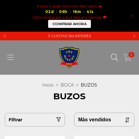
Packs Dia del Niño con descuento🔥
02
d
06
h
16
m
41
s
:
:
:
×
Últimos días para que llegue a tiempo 🚚
COMPRAR AHORA
3 CUOTAS SIN INTERÉS
0
Inicio
>
BOCA
>
BUZOS
BUZOS
Filtrar