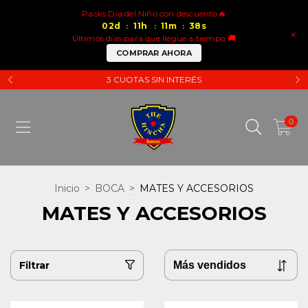
Packs Dia del Niño con descuento🔥
02
d
11
h
11
m
38
s
:
:
:
×
Últimos días para que llegue a tiempo 🚚
COMPRAR AHORA
3 CUOTAS SIN INTERÉS
0
Inicio
>
BOCA
>
MATES Y ACCESORIOS
MATES Y ACCESORIOS
Filtrar