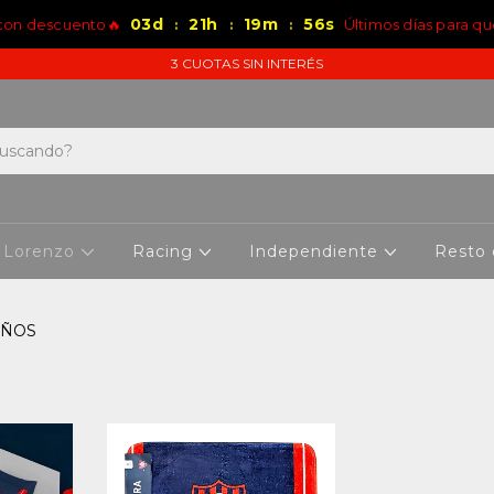
03
d
21
h
19
m
56
s
 con descuento🔥
Últimos días para qu
:
:
:
3 CUOTAS SIN INTERÉS
 Lorenzo
Racing
Independiente
Resto
AÑOS