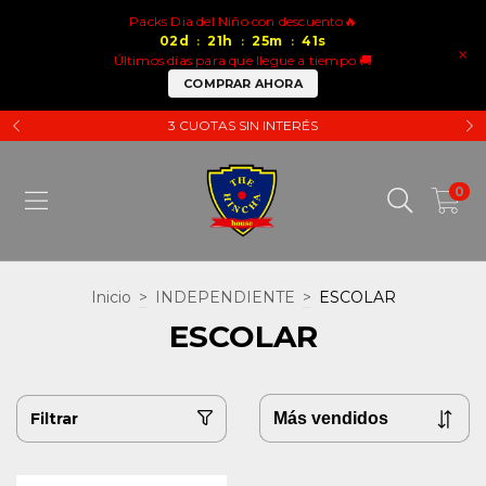
Packs Dia del Niño con descuento🔥
02
d
21
h
25
m
41
s
:
:
:
×
Últimos días para que llegue a tiempo 🚚
COMPRAR AHORA
3 CUOTAS SIN INTERÉS
0
Inicio
>
INDEPENDIENTE
>
ESCOLAR
ESCOLAR
Filtrar