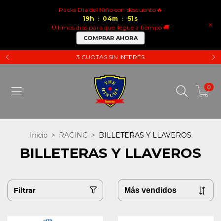
Packs Dia del Niño con descuento🔥
19
h
04
m
51
s
:
:
×
Últimos días para que llegue a tiempo 🚚
COMPRAR AHORA
3 CUOTAS SIN INTERÉS
0
Inicio
>
RACING
>
BILLETERAS Y LLAVEROS
BILLETERAS Y LLAVEROS
Filtrar