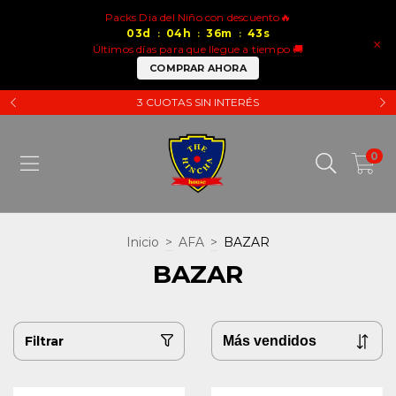
Packs Dia del Niño con descuento🔥
03
d
04
h
36
m
43
s
:
:
:
×
Últimos días para que llegue a tiempo 🚚
COMPRAR AHORA
3 CUOTAS SIN INTERÉS
0
Inicio
>
AFA
>
BAZAR
BAZAR
Filtrar