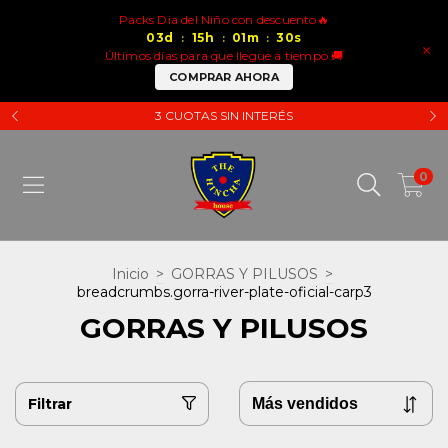
Packs Dia del Niño con descuento🔥
03
d
15
h
01
m
29
s
:
:
:
×
Últimos días para que llegue a tiempo 🚚
COMPRAR AHORA
3 CUOTAS SIN INTERÉS
0
Inicio
>
GORRAS Y PILUSOS
>
breadcrumbs.gorra-river-plate-oficial-carp3
GORRAS Y PILUSOS
Filtrar