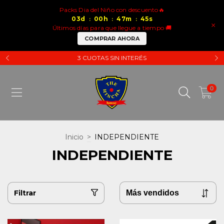
Packs Dia del Niño con descuento🔥
03
d
00
h
47
m
44
s
:
:
:
×
Últimos días para que llegue a tiempo 🚚
COMPRAR AHORA
3 CUOTAS SIN INTERÉS
0
Inicio
>
INDEPENDIENTE
INDEPENDIENTE
Filtrar