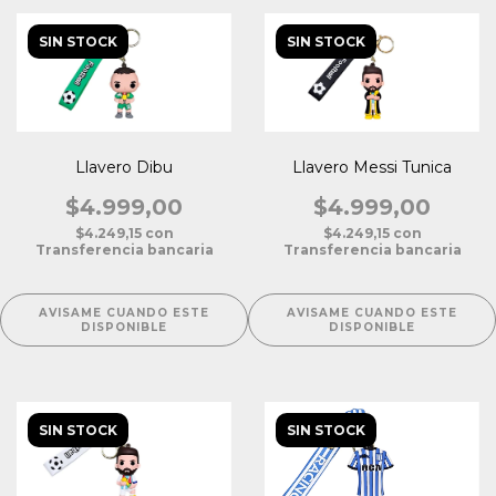
SIN STOCK
SIN STOCK
Llavero Dibu
Llavero Messi Tunica
$4.999,00
$4.999,00
$4.249,15
con
$4.249,15
con
Transferencia bancaria
Transferencia bancaria
AVISAME CUANDO ESTE
AVISAME CUANDO ESTE
DISPONIBLE
DISPONIBLE
SIN STOCK
SIN STOCK