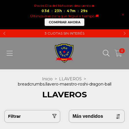
Packs Dia del Niño con descuento🔥
03
d
23
h
47
m
29
s
:
:
:
×
Últimos días para que llegue a tiempo 🚚
COMPRAR AHORA
3 CUOTAS SIN INTERÉS
0
Inicio
>
LLAVEROS
>
breadcrumbs.llavero-maestro-roshi-dragon-ball
LLAVEROS
Filtrar