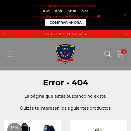
Packs Dia del Niño con descuento🔥
01
d
05
h
38
m
57
s
:
:
:
×
Últimos días para que llegue a tiempo 🚚
COMPRAR AHORA
3 CUOTAS SIN INTERÉS
0
Error - 404
La página que estás buscando no existe.
Quizás te interesen los siguientes productos.
14
%