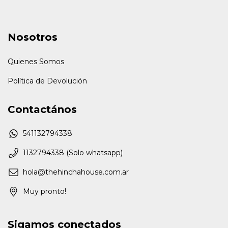
Nosotros
Quienes Somos
Política de Devolución
Contactános
541132794338
1132794338 (Solo whatsapp)
hola@thehinchahouse.com.ar
Muy pronto!
Sigamos conectados