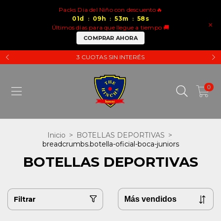
Packs Dia del Niño con descuento🔥
01
d
09
h
53
m
58
s
:
:
:
×
Últimos días para que llegue a tiempo 🚚
COMPRAR AHORA
3 CUOTAS SIN INTERÉS
0
Inicio
>
BOTELLAS DEPORTIVAS
>
breadcrumbs.botella-oficial-boca-juniors
BOTELLAS DEPORTIVAS
Filtrar