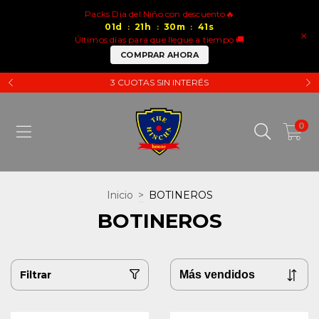
Packs Dia del Niño con descuento🔥
01
d
21
h
30
m
41
s
:
:
:
×
Últimos días para que llegue a tiempo 🚚
COMPRAR AHORA
3 CUOTAS SIN INTERÉS
0
Inicio
>
BOTINEROS
BOTINEROS
Filtrar