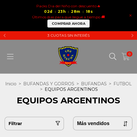
Packs Dia del Niño con descuento🔥
02
d
23
h
28
m
18
s
:
:
:
×
Últimos días para que llegue a tiempo 🚚
COMPRAR AHORA
3 CUOTAS SIN INTERÉS
0
Inicio
>
BUFANDAS Y GORROS
>
BUFANDAS
>
FUTBOL
>
EQUIPOS ARGENTINOS
EQUIPOS ARGENTINOS
Filtrar