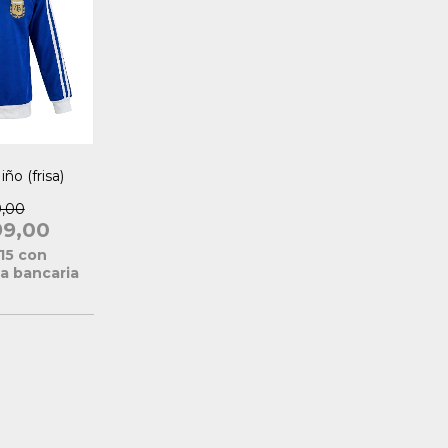
ño (frisa)
9,00
99,00
,15
con
a bancaria