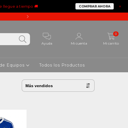
e llegue a tiempo 🚚
×
COMPRAR AHORA
15% OFF PAGANDO CON 
0
Ayuda
Mi cuenta
Mi carrito
 de Equipos
Todos los Productos