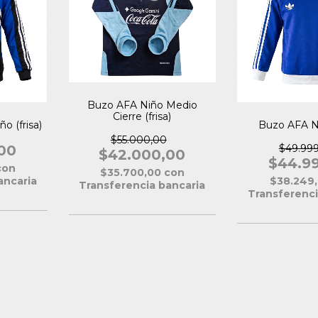
Buzo AFA Niño Medio
Cierre (frisa)
o (frisa)
Buzo AFA Ni
$55.000,00
00
$49.99
$42.000,00
$44.9
con
$35.700,00
con
ancaria
$38.249
Transferencia bancaria
Transferenci