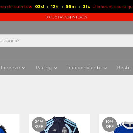
03
d
12
h
56
m
31
s
 con descuento🔥
Últimos días para qu
:
:
:
3 CUOTAS SIN INTERÉS
 Lorenzo
Racing
Independiente
Resto
24
%
10
%
OFF
OFF