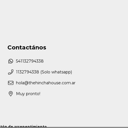
Contactános
541132794338
1132794338 (Solo whatsapp)
hola@thehinchahouse.com.ar
Muy pronto!
tón de arrepentimiento