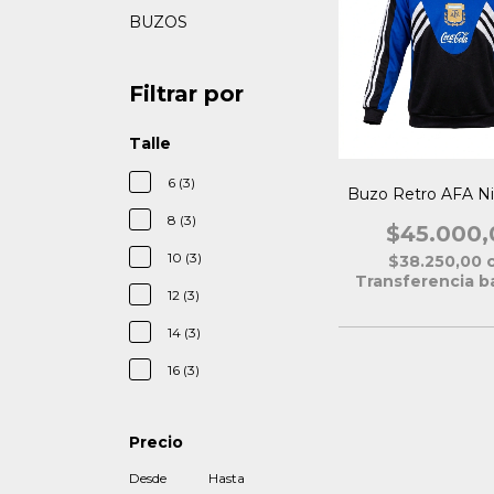
BUZOS
Filtrar por
Talle
6 (3)
Buzo Retro AFA Niñ
8 (3)
$45.000,
10 (3)
$38.250,00
Transferencia b
12 (3)
14 (3)
16 (3)
Precio
Desde
Hasta