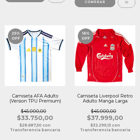
COMPRAR
25
%
16
%
OFF
OFF
Camiseta AFA Adulto
Camiseta Liverpool Retro
(Version TPU Premium)
Adulto Manga Larga
$45.000,00
$45.000,00
$33.750,00
$37.999,00
$28.687,50
con
$32.299,15
con
Transferencia bancaria
Transferencia bancaria