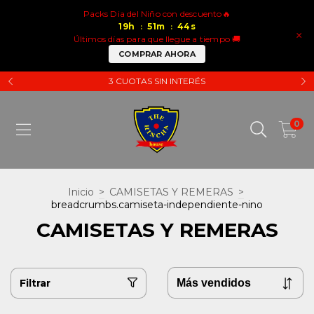
Packs Dia del Niño con descuento🔥
19
h
51
m
43
s
:
:
×
Últimos días para que llegue a tiempo 🚚
COMPRAR AHORA
3 CUOTAS SIN INTERÉS
0
Inicio
>
CAMISETAS Y REMERAS
>
breadcrumbs.camiseta-independiente-nino
CAMISETAS Y REMERAS
Filtrar