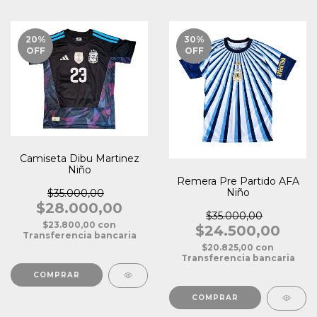
20
%
30
%
OFF
OFF
Camiseta Dibu Martinez
Niño
Remera Pre Partido AFA
Niño
$35.000,00
$28.000,00
$35.000,00
$23.800,00
con
$24.500,00
Transferencia bancaria
$20.825,00
con
Transferencia bancaria
COMPRAR
COMPRAR