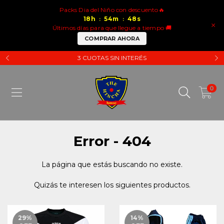
Packs Dia del Niño con descuento🔥
18
h
54
m
48
s
:
:
×
Últimos días para que llegue a tiempo 🚚
COMPRAR AHORA
3 CUOTAS SIN INTERÉS
0
Error - 404
La página que estás buscando no existe.
Quizás te interesen los siguientes productos.
29
%
14
%