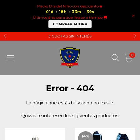
Packs Dia del Niño con descuento🔥
01
d
18
h
33
m
39
s
:
:
:
×
Últimos días para que llegue a tiempo 🚚
COMPRAR AHORA
3 CUOTAS SIN INTERÉS
0
Error - 404
La página que estás buscando no existe.
Quizás te interesen los siguientes productos.
14
%