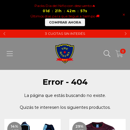
Packs Dia del Niño con descuento🔥
01
d
21
h
42
m
57
s
:
:
:
×
Últimos días para que llegue a tiempo 🚚
COMPRAR AHORA
3 CUOTAS SIN INTERÉS
0
Error - 404
La página que estás buscando no existe.
Quizás te interesen los siguientes productos.
14
%
29
%