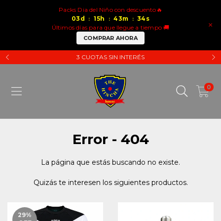
Packs Dia del Niño con descuento🔥
03
d
15
h
43
m
34
s
:
:
:
×
Últimos días para que llegue a tiempo 🚚
COMPRAR AHORA
3 CUOTAS SIN INTERÉS
0
Error - 404
La página que estás buscando no existe.
Quizás te interesen los siguientes productos.
29
%