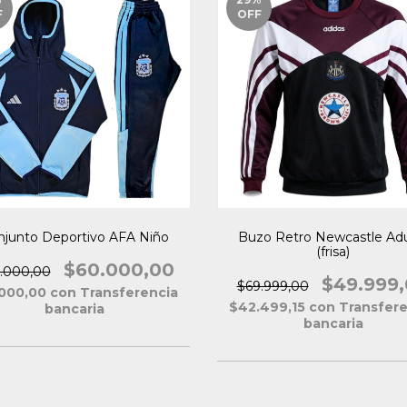
F
OFF
njunto Deportivo AFA Niño
Buzo Retro Newcastle Adu
(frisa)
$60.000,00
.000,00
$49.999
$69.999,00
.000,00
con
Transferencia
$42.499,15
con
Transfere
bancaria
bancaria