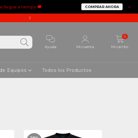
ue llegue a tiempo 🚚
×
COMPRAR AHORA
15% OFF PAGANDO CON 
0
Ayuda
Mi cuenta
Mi carrito
 de Equipos
Todos los Productos
29
%