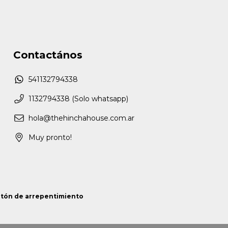
Contactános
541132794338
1132794338 (Solo whatsapp)
hola@thehinchahouse.com.ar
Muy pronto!
tón de arrepentimiento