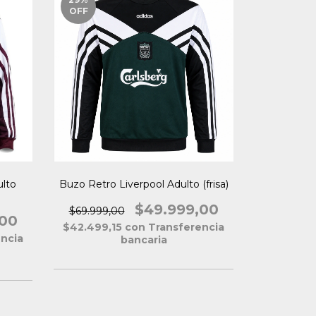
OFF
lto
Buzo Retro Liverpool Adulto (frisa)
$49.999,00
$69.999,00
,00
$42.499,15
con
Transferencia
ncia
bancaria