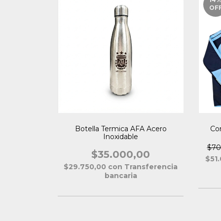
OF
Botella Termica AFA Acero
Co
Inoxidable
$70
$35.000,00
$51
$29.750,00
con
Transferencia
bancaria