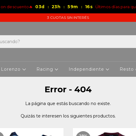
03
d
23
h
59
m
16
s
 con descuento🔥
Últimos días para q
:
:
:
3 CUOTAS SIN INTERÉS
 Lorenzo
Racing
Independiente
Resto
Error - 404
La página que estás buscando no existe.
Quizás te interesen los siguientes productos.
%
29
%