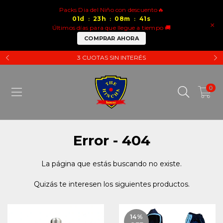
Packs Dia del Niño con descuento🔥
01
d
23
h
08
m
41
s
:
:
:
×
Últimos días para que llegue a tiempo 🚚
COMPRAR AHORA
3 CUOTAS SIN INTERÉS
0
Error - 404
La página que estás buscando no existe.
Quizás te interesen los siguientes productos.
14
%