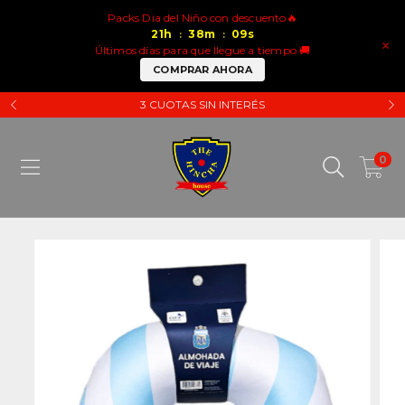
Packs Dia del Niño con descuento🔥
21
h
38
m
09
s
:
:
×
Últimos días para que llegue a tiempo 🚚
COMPRAR AHORA
3 CUOTAS SIN INTERÉS
0