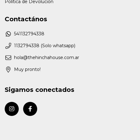
Política de Devolución
Contactános
541132794338
1132794338 (Solo whatsapp)
hola@thehinchahouse.com.ar
Muy pronto!
Sigamos conectados