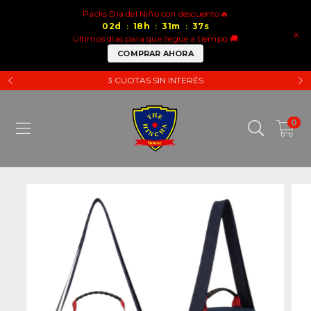
Packs Dia del Niño con descuento🔥
02
d
18
h
31
m
37
s
:
:
:
×
Últimos días para que llegue a tiempo 🚚
COMPRAR AHORA
3 CUOTAS SIN INTERÉS
0