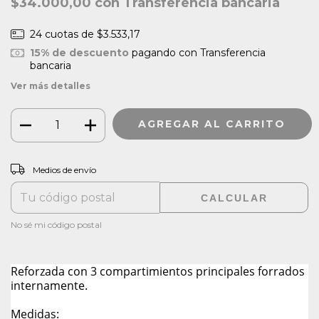
$34.000,00
con
Transferencia bancaria
24
cuotas de
$3.533,17
15% de descuento
pagando con Transferencia
bancaria
Ver más detalles
CAMBIAR CP
Entregas para el CP:
Medios de envío
CALCULAR
No sé mi código postal
Reforzada con 3 compartimientos principales forrados
internamente.
Medidas: