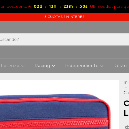
02
d
13
h
23
m
50
s
 con descuento🔥
Últimos días para qu
:
:
:
3 CUOTAS SIN INTERÉS
 Lorenzo
Racing
Independiente
Resto
Ini
>
Ca
C
L