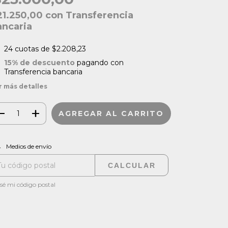
21.250,00
con
Transferencia
ancaria
24
cuotas de
$2.208,23
15% de descuento
pagando con
Transferencia bancaria
r más detalles
CAMBIAR CP
regas para el CP:
Medios de envío
CALCULAR
sé mi código postal