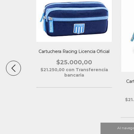
nte Licencia
Cartuchera Racing Licencia Oficial
$25.000,00
,00
$21.250,00
con
Transferencia
nsferencia
bancaria
Car
$21
Al navegar