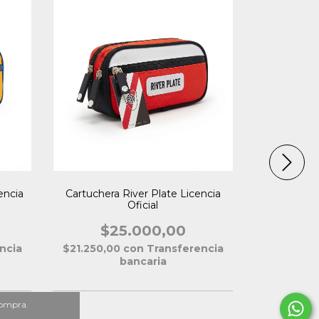
Cartuchera 
$2
$21.250,0
encia
Cartuchera River Plate Licencia
Oficial
$25.000,00
ncia
$21.250,00
con
Transferencia
bancaria
compra.