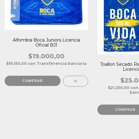
Alfombra Boca Juniors Licencia
Oficial BJ1
$19.000,00
$16.150,00
con
Transferencia bancaria
Toallon Secado Ra
Licencia
$25.0
COMPRAR
$21.250,00
con
banc