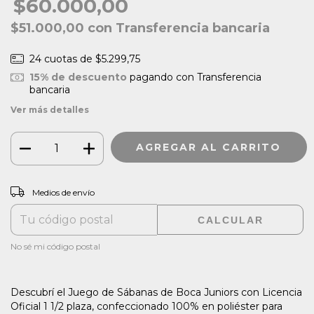
$60.000,00
$51.000,00
con
Transferencia bancaria
24
cuotas de
$5.299,75
15% de descuento
pagando con Transferencia
bancaria
Ver más detalles
CAMBIAR CP
Entregas para el CP:
Medios de envío
CALCULAR
No sé mi código postal
Descubrí el Juego de Sábanas de Boca Juniors con Licencia
Oficial 1 1/2 plaza, confeccionado 100% en poliéster para