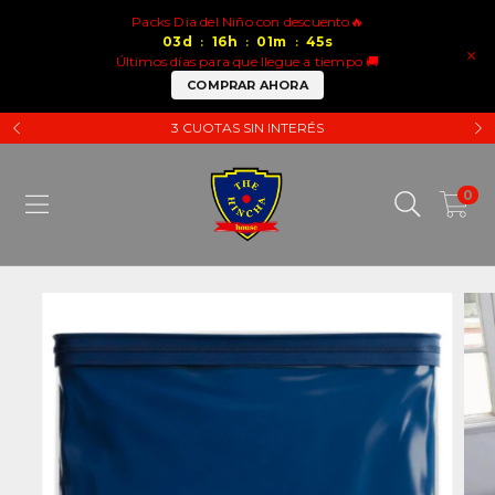
Packs Dia del Niño con descuento🔥
03
d
16
h
01
m
45
s
:
:
:
×
Últimos días para que llegue a tiempo 🚚
COMPRAR AHORA
3 CUOTAS SIN INTERÉS
0