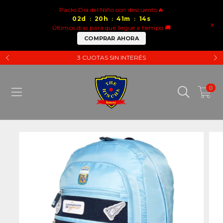
Packs Dia del Niño con descuento🔥
02
d
20
h
41
m
14
s
:
:
:
×
Últimos días para que llegue a tiempo 🚚
COMPRAR AHORA
3 CUOTAS SIN INTERÉS
0