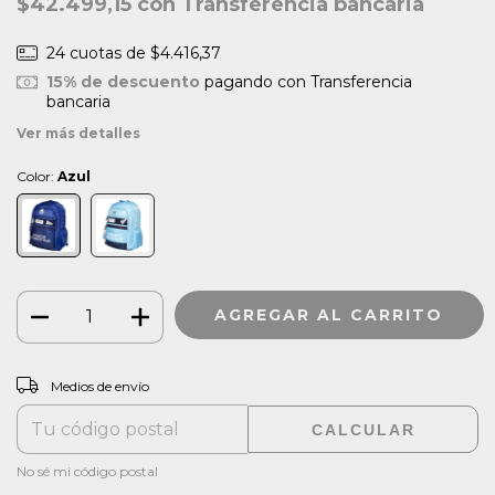
$42.499,15
con
Transferencia bancaria
24
cuotas de
$4.416,37
15% de descuento
pagando con Transferencia
bancaria
Ver más detalles
Color:
Azul
CAMBIAR CP
Entregas para el CP:
Medios de envío
CALCULAR
No sé mi código postal