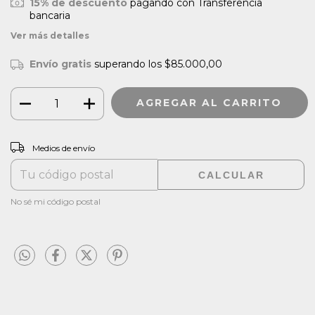
15% de descuento
pagando con Transferencia
bancaria
Ver más detalles
Envío gratis
superando los
$85.000,00
CAMBIAR CP
Entregas para el CP:
Medios de envío
CALCULAR
No sé mi código postal