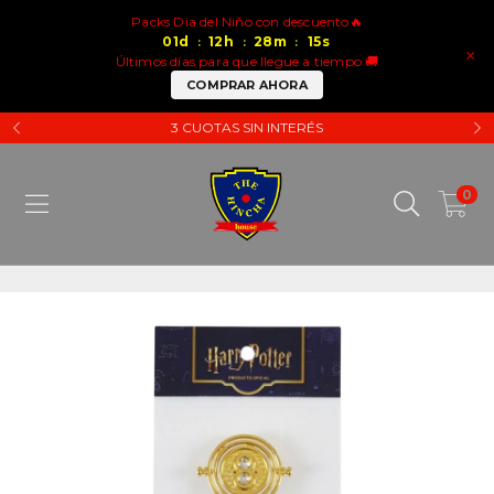
Packs Dia del Niño con descuento🔥
01
d
12
h
28
m
15
s
:
:
:
×
Últimos días para que llegue a tiempo 🚚
COMPRAR AHORA
3 CUOTAS SIN INTERÉS
0