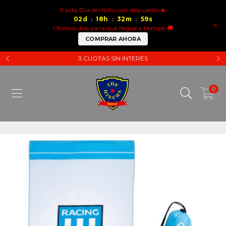
Packs Dia del Niño con descuento🔥
02
d
18
h
32
m
59
s
:
:
:
×
Últimos días para que llegue a tiempo 🚚
COMPRAR AHORA
3 CUOTAS SIN INTERÉS
0