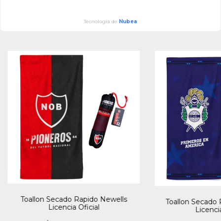
Tecnología de
Nubea
Toallon Secado Rapido Newells
Toallon Secado 
Licencia Oficial
Licencia