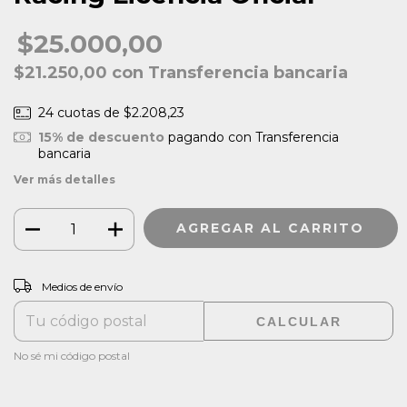
$25.000,00
$21.250,00
con
Transferencia bancaria
24
cuotas de
$2.208,23
15% de descuento
pagando con Transferencia
bancaria
Ver más detalles
CAMBIAR CP
Entregas para el CP:
Medios de envío
CALCULAR
No sé mi código postal