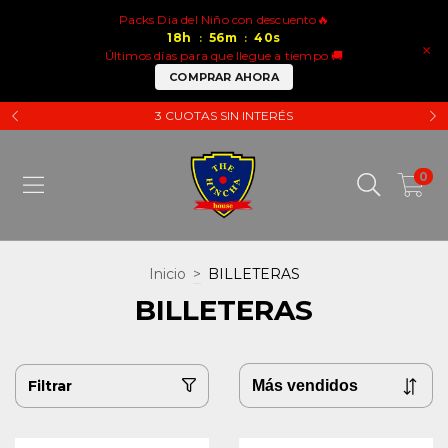
Packs Dia del Niño con descuento🔥
18
h
56
m
39
s
:
:
×
Últimos días para que llegue a tiempo 🚚
COMPRAR AHORA
3 CUOTAS SIN INTERÉS
0
Inicio
>
BILLETERAS
BILLETERAS
Filtrar