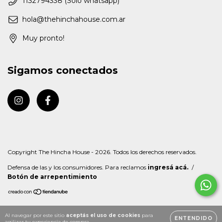
1132794338 (Solo whatsapp)
hola@thehinchahouse.com.ar
Muy pronto!
Sigamos conectados
Copyright The Hincha House - 2026. Todos los derechos reservados.
Defensa de las y los consumidores. Para reclamos
ingresá acá.
/
Botón de arrepentimiento
Al navegar por este sitio
aceptás el uso de cookies
para
ENTENDIDO
agilizar tu experiencia de compra.