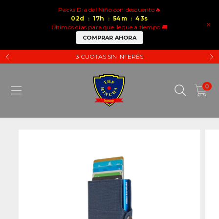
Packs Dia del Niño con descuento🔥
02
d
17
h
54
m
43
s
:
:
:
×
Últimos días para que llegue a tiempo 🚚
COMPRAR AHORA
3 CUOTAS SIN INTERÉS
0