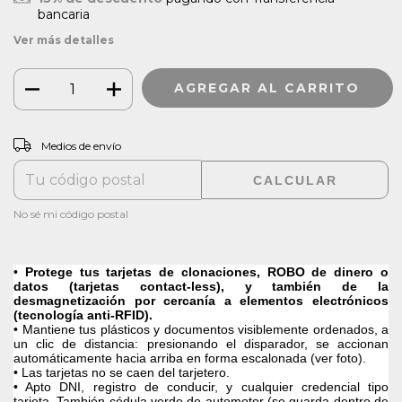
bancaria
Ver más detalles
CAMBIAR CP
Entregas para el CP:
Medios de envío
CALCULAR
No sé mi código postal
•
Protege tus tarjetas de clonaciones, ROBO de dinero o
datos (tarjetas contact-less), y también de la
desmagnetización por cercanía a elementos electrónicos
(tecnología anti-RFID).
• Mantiene tus plásticos y documentos visiblemente ordenados, a
un clic de distancia: presionando el disparador, se accionan
automáticamente hacia arriba en forma escalonada (ver foto).
• Las tarjetas no se caen del tarjetero.
• Apto DNI, registro de conducir, y cualquier credencial tipo
tarjeta. También cédula verde de automotor (se guarda dentro de