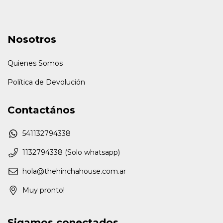
Nosotros
Quienes Somos
Política de Devolución
Contactános
541132794338
1132794338 (Solo whatsapp)
hola@thehinchahouse.com.ar
Muy pronto!
Sigamos conectados