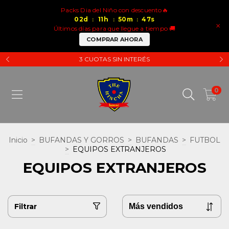
Packs Dia del Niño con descuento🔥
02
d
11
h
50
m
47
s
:
:
:
×
Últimos días para que llegue a tiempo 🚚
COMPRAR AHORA
3 CUOTAS SIN INTERÉS
0
Inicio
>
BUFANDAS Y GORROS
>
BUFANDAS
>
FUTBOL
>
EQUIPOS EXTRANJEROS
EQUIPOS EXTRANJEROS
Filtrar