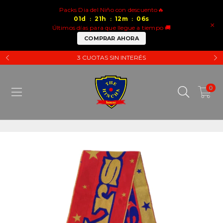
Packs Dia del Niño con descuento🔥
01
d
21
h
12
m
06
s
:
:
:
×
Últimos días para que llegue a tiempo 🚚
COMPRAR AHORA
3 CUOTAS SIN INTERÉS
0