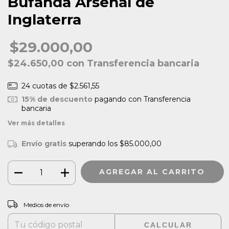
Bufanda Arsenal de
Inglaterra
$29.000,00
$24.650,00
con
Transferencia bancaria
24
cuotas de
$2.561,55
15% de descuento
pagando con Transferencia
bancaria
Ver más detalles
Envío gratis
superando los
$85.000,00
CAMBIAR CP
Entregas para el CP:
Medios de envío
CALCULAR