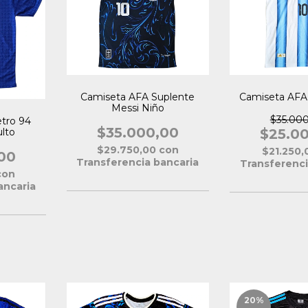
Camiseta AFA Suplente
Camiseta AFA
Messi Niño
$35.00
tro 94
$35.000,00
lto
$25.0
$29.750,00
con
$21.250
00
Transferencia bancaria
Transferenci
con
ancaria
20
%