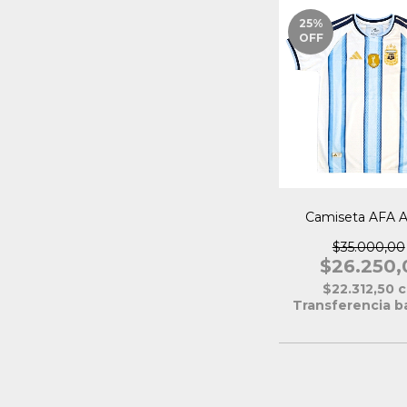
25
%
OFF
Camiseta AFA A
$35.000,00
$26.250,
$22.312,50
c
Transferencia b