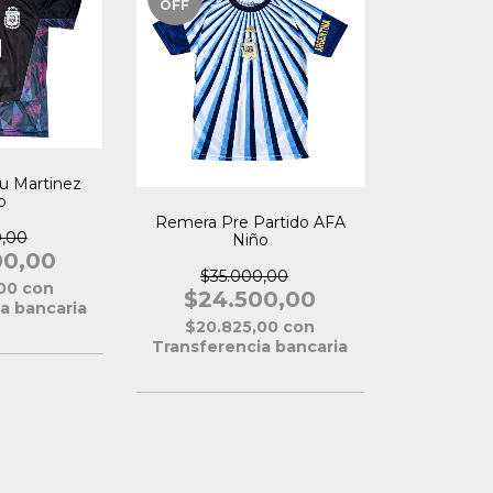
OFF
u Martinez
o
Remera Pre Partido AFA
0,00
Niño
00,00
$35.000,00
,00
con
$24.500,00
a bancaria
$20.825,00
con
Transferencia bancaria