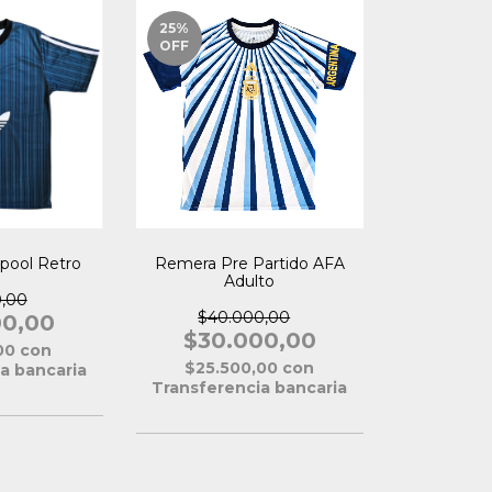
25
%
OFF
pool Retro
Remera Pre Partido AFA
Adulto
0,00
$40.000,00
00,00
$30.000,00
,00
con
$25.500,00
con
a bancaria
Transferencia bancaria