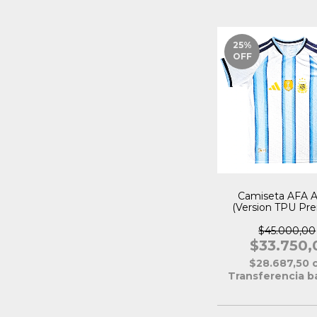
25
%
OFF
Camiseta AFA A
(Version TPU Pr
$45.000,00
$33.750,
$28.687,50
Transferencia b