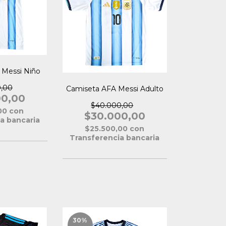
 Messi Niño
0,00
Camiseta AFA Messi Adulto
00,00
$40.000,00
,00
con
$30.000,00
a bancaria
$25.500,00
con
Transferencia bancaria
30
%