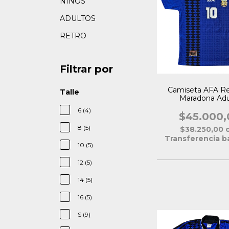
NIÑOS
ADULTOS
RETRO
Filtrar por
Camiseta AFA Re
Talle
Maradona Adu
6 (4)
$45.000,
8 (5)
$38.250,00
Transferencia b
10 (5)
12 (5)
14 (5)
16 (5)
S (9)