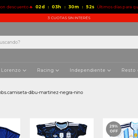
02
d
03
h
30
m
51
s
 con descuento🔥
Últimos días para q
:
:
:
3 CUOTAS SIN INTERÉS
 Lorenzo
Racing
Independiente
Resto
bs.camiseta-dibu-martinez-negra-nino
29
%
OFF