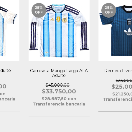
25
%
29
%
OFF
OFF
dulto
Camiseta Manga Larga AFA
Remera Liver
Adulto
$35.00
$45.000,00
00
$25.0
$33.750,00
on
$21.250
$28.687,50
con
ancaria
Transferenci
Transferencia bancaria