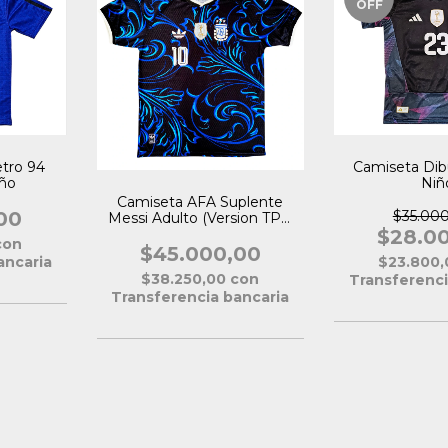
OFF
tro 94
Camiseta Dib
ño
Niñ
Camiseta AFA Suplente
00
$35.00
Messi Adulto (Version TPU
Premium)
$28.0
con
$45.000,00
ancaria
$23.800
$38.250,00
con
Transferenci
Transferencia bancaria