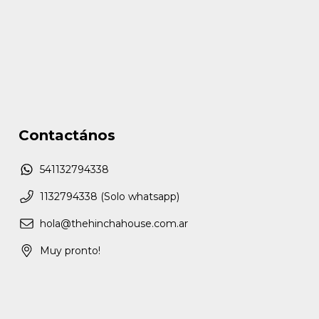
Contactános
541132794338
1132794338 (Solo whatsapp)
hola@thehinchahouse.com.ar
Muy pronto!