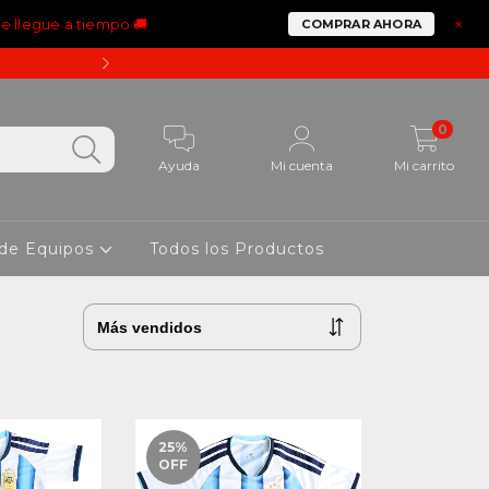
ue llegue a tiempo 🚚
×
COMPRAR AHORA
15% OFF PAGANDO CON 
0
Ayuda
Mi cuenta
Mi carrito
 de Equipos
Todos los Productos
25
%
OFF