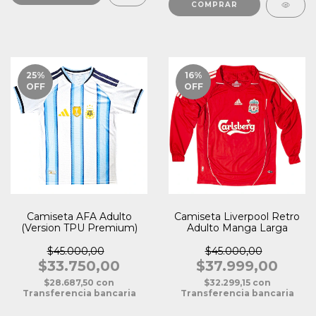
COMPRAR
25
%
16
%
OFF
OFF
Camiseta AFA Adulto
Camiseta Liverpool Retro
(Version TPU Premium)
Adulto Manga Larga
$45.000,00
$45.000,00
$33.750,00
$37.999,00
$28.687,50
con
$32.299,15
con
Transferencia bancaria
Transferencia bancaria