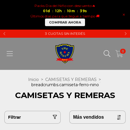
Packs Dia del Niño con descuento🔥
01
d
12
h
10
m
38
s
:
:
:
×
Últimos días para que llegue a tiempo 🚚
COMPRAR AHORA
3 CUOTAS SIN INTERÉS
0
Inicio
>
CAMISETAS Y REMERAS
>
breadcrumbs.camiseta-ferro-nino
CAMISETAS Y REMERAS
Filtrar