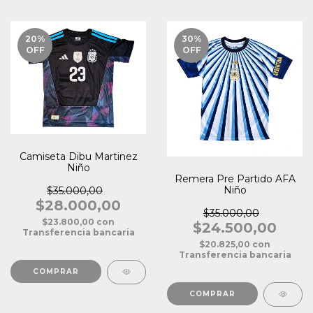
20
%
30
%
OFF
OFF
Camiseta Dibu Martinez
Niño
Remera Pre Partido AFA
Niño
$35.000,00
$28.000,00
$35.000,00
$23.800,00
con
$24.500,00
Transferencia bancaria
$20.825,00
con
Transferencia bancaria
COMPRAR
COMPRAR