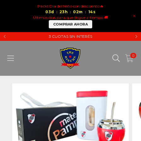
Packs Dia del Niño con descuento🔥
03
d
23
h
02
m
14
s
:
:
:
×
Últimos días para que llegue a tiempo 🚚
COMPRAR AHORA
3 CUOTAS SIN INTERÉS
0