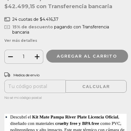
$42.499,15
con
Transferencia bancaria
24
cuotas de
$4.416,37
15% de descuento
pagando con Transferencia
bancaria
Ver más detalles
CAMBIAR CP
Entregas para el CP:
Medios de envío
CALCULAR
No sé mi código postal
Descubrí el
Kit Mate Pampa River Plate Licencia Oficial
,
diseñado con materiales
cruelty free y BPA free
como PVC,
polipropileno y alto impacto. Este mate térmico con cámara de