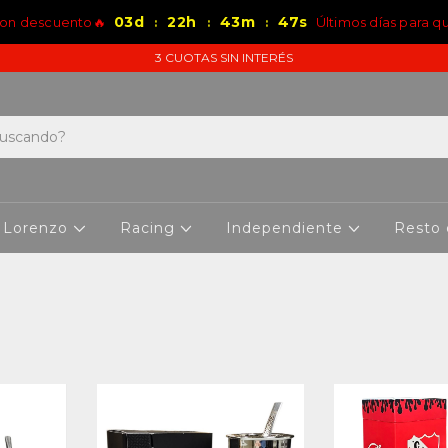
03
d
22
h
43
m
46
s
con descuento🔥
Últimos días para q
:
:
:
3 CUOTAS SIN INTERÉS
 Lorenzo
Racing
Independiente
Resto