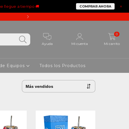
ue llegue a tiempo 🚚
×
COMPRAR AHORA
15% OFF PAGANDO CON 
0
Ayuda
Mi cuenta
Mi carrito
 de Equipos
Todos los Productos