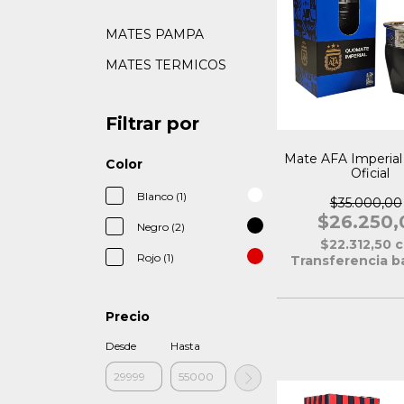
MATES PAMPA
MATES TERMICOS
Filtrar por
Mate AFA Imperial
Color
Oficial
Blanco (1)
$35.000,00
$26.250,
Negro (2)
$22.312,50
c
Rojo (1)
Transferencia b
Precio
Desde
Hasta