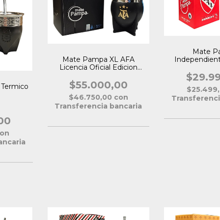
Mate P
Independient
Mate Pampa XL AFA
Ofici
Licencia Oficial Edicion
Limitada
$29.9
$55.000,00
 Termico
$25.499
$46.750,00
con
Transferenci
Transferencia bancaria
00
on
ancaria