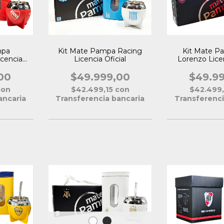
mpa
Kit Mate P
Kit Mate Pampa Racing
icencia
Lorenzo Licen
Licencia Oficial
00
$49.9
$49.999,00
con
$42.499
$42.499,15
con
ancaria
Transferenci
Transferencia bancaria