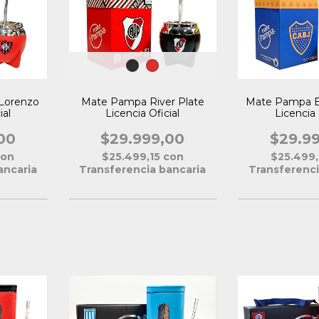
Lorenzo
Mate Pampa B
Mate Pampa River Plate
ial
Licencia 
Licencia Oficial
00
$29.9
$29.999,00
con
$25.499
$25.499,15
con
ancaria
Transferenci
Transferencia bancaria