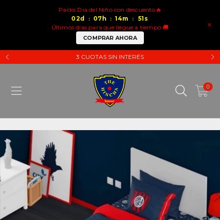
Packs Dia del Niño con descuento🔥
02
d
07
h
14
m
51
s
:
:
:
×
Últimos días para que llegue a tiempo 🚚
COMPRAR AHORA
3 CUOTAS SIN INTERÉS
0