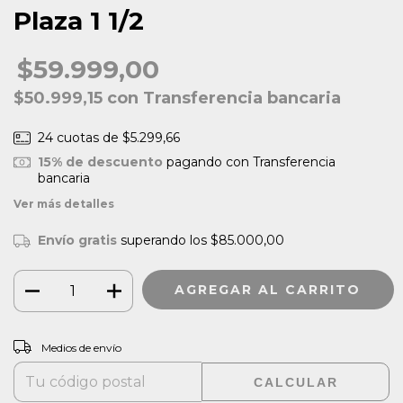
Plaza 1 1/2
$59.999,00
$50.999,15
con
Transferencia bancaria
24
cuotas de
$5.299,66
15% de descuento
pagando con Transferencia
bancaria
Ver más detalles
Envío gratis
superando los
$85.000,00
CAMBIAR CP
Entregas para el CP:
Medios de envío
CALCULAR