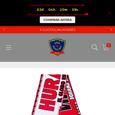
Packs Dia del Niño con descuento🔥
02
d
04
h
20
m
59
s
:
:
:
×
Últimos días para que llegue a tiempo 🚚
COMPRAR AHORA
3 CUOTAS SIN INTERÉS
0