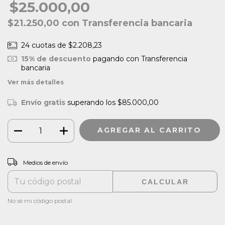
$25.000,00
$21.250,00
con
Transferencia bancaria
24
cuotas de
$2.208,23
15% de descuento
pagando con Transferencia
bancaria
Ver más detalles
Envío gratis
superando los
$85.000,00
CAMBIAR CP
Entregas para el CP:
Medios de envío
CALCULAR
No sé mi código postal