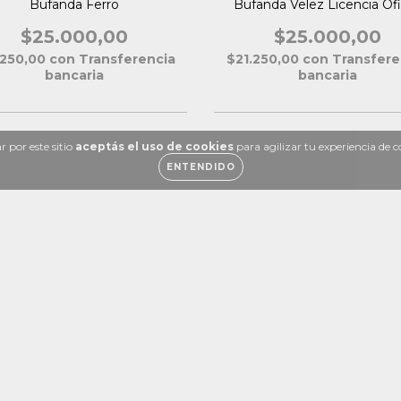
Bufanda Ferro
Bufanda Velez Licencia Ofi
$25.000,00
$25.000,00
.250,00
con
Transferencia
$21.250,00
con
Transfere
bancaria
bancaria
 por este sitio
aceptás el uso de cookies
para agilizar tu experiencia de 
ENTENDIDO
Contactános
541132794338
1132794338 (Solo whatsapp)
hola@thehinchahouse.com.ar