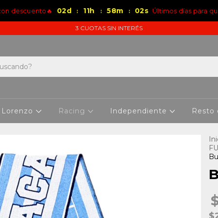
02
d
11
h
58
m
02
s
 con descuento🔥
Últimos días para qu
:
:
:
3 CUOTAS SIN INTERÉS
 Lorenzo
Racing
Independiente
Resto
Ini
F
Bu
B
$