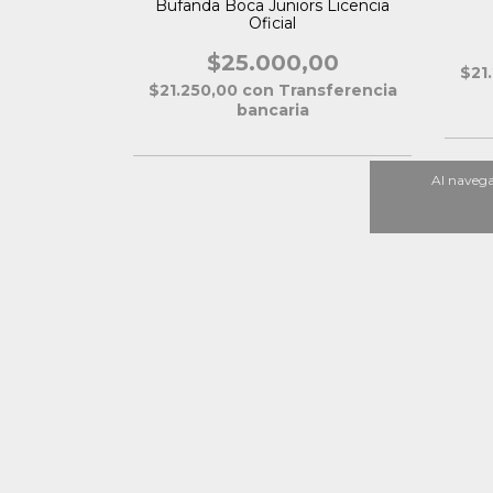
orenzo
Bufanda Boca Juniors Licencia
Oficial
,00
$25.000,00
nsferencia
$21
$21.250,00
con
Transferencia
bancaria
Al navegar
Nosotros
Quienes Somos
Política de Devolución