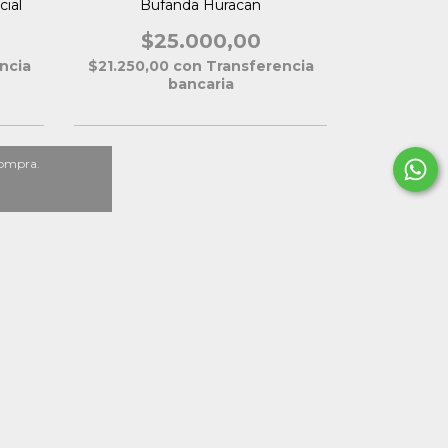
cial
Bufanda Huracan
Bufa
$25.000,00
$2
ncia
$21.250,00
con
Transferencia
$21.250,0
bancaria
compra.
Sigamos conectados