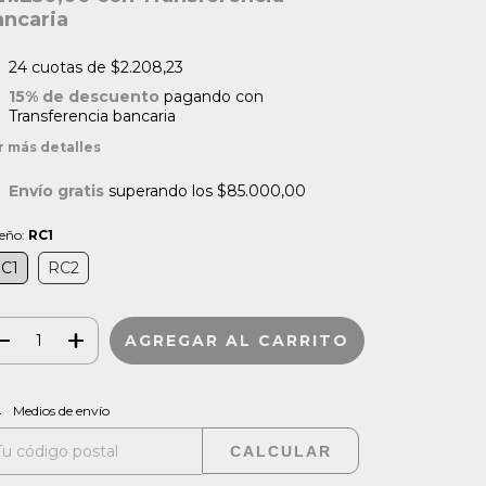
ancaria
24
cuotas de
$2.208,23
15% de descuento
pagando con
Transferencia bancaria
r más detalles
Envío gratis
superando los
$85.000,00
seño:
RC1
C1
RC2
CAMBIAR CP
regas para el CP:
Medios de envío
CALCULAR