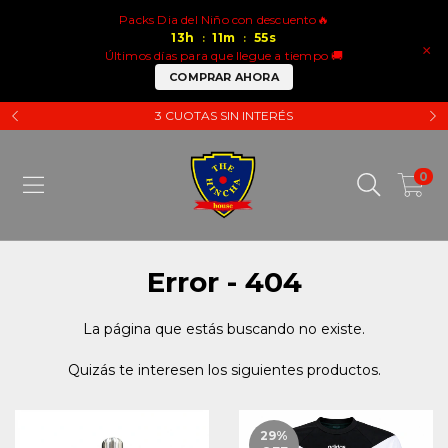
Packs Dia del Niño con descuento🔥
13
h
11
m
55
s
:
:
×
Últimos días para que llegue a tiempo 🚚
COMPRAR AHORA
3 CUOTAS SIN INTERÉS
0
Error - 404
La página que estás buscando no existe.
Quizás te interesen los siguientes productos.
29
%