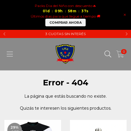
Packs Dia del Niño con descuento🔥
01
d
09
h
58
m
37
s
:
:
:
×
Últimos días para que llegue a tiempo 🚚
COMPRAR AHORA
3 CUOTAS SIN INTERÉS
0
Error - 404
La página que estás buscando no existe.
Quizás te interesen los siguientes productos.
29
%