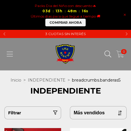
Packs Dia del Niño con descuento🔥
03
d
13
h
48
m
15
s
:
:
:
×
Últimos días para que llegue a tiempo 🚚
COMPRAR AHORA
3 CUOTAS SIN INTERÉS
0
Inicio
>
INDEPENDIENTE
>
breadcrumbs.banderas5
INDEPENDIENTE
Filtrar